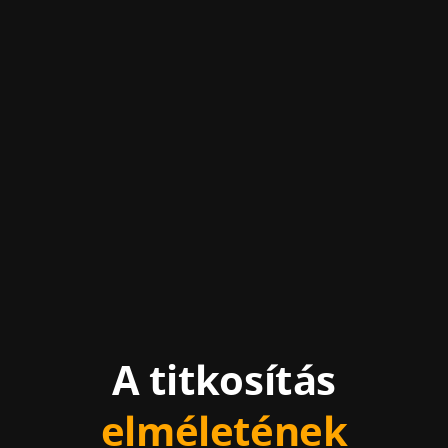
A
titkosítás
elméletének
gyakorlata.
A titkosítás
elméletének