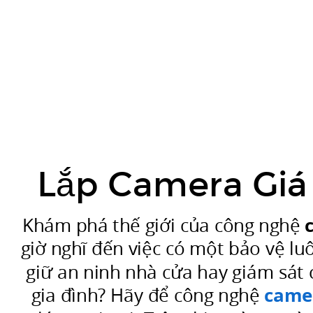
Lắp
CURRENT
Camera
Giá
Rẻ
Chính
Hãng.
Khám
phá
Lắp Camera Giá
thế
giới
của
Khám phá thế giới của công nghệ
công
giờ nghĩ đến việc có một bảo vệ l
nghệ
giữ an ninh nhà cửa hay giám sát co
camera
gia đình? Hãy để công nghệ
camer
wifi