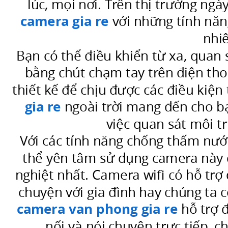
lúc, mọi nơi. Trên thị trường ngà
hiện
camera gia re
với những tính năn
đại!
Bạn
nhi
đã
Bạn có thể điều khiển từ xa, quan 
bao
bằng chút chạm tay trên điện tho
giờ
thiết kế để chịu được các điều kiện 
nghĩ
gia re
ngoài trời mang đến cho bạ
đến
việc quan sát môi 
việc
Với các tính năng chống thấm nước
có
thể yên tâm sử dụng camera này d
một
bảo
nghiệt nhất. Camera wifi có hỗ tr
vệ
chuyện với gia đình hay chúng ta 
luôn
camera van phong gia re
hỗ trợ đ
đồng
nối và nói chuyện trực tiếp, 