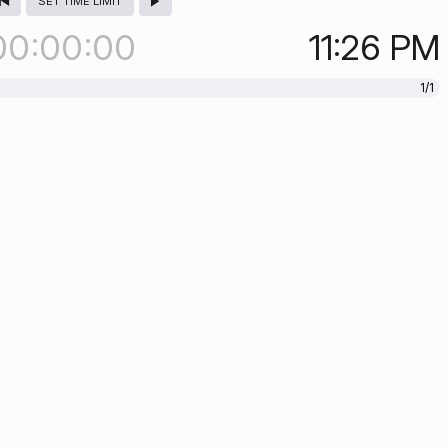
SET TIME LIMIT
00
00
00
11:26
PM
1/1