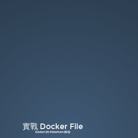
實
戰
Docker
File.
Docker
的
Pokemon
農
場.
實戰 Docker File
Docker 的 Pokemon 農場