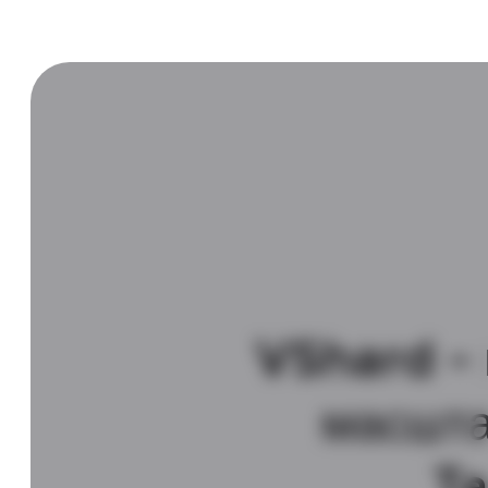
VShard - 
масшта
Ta