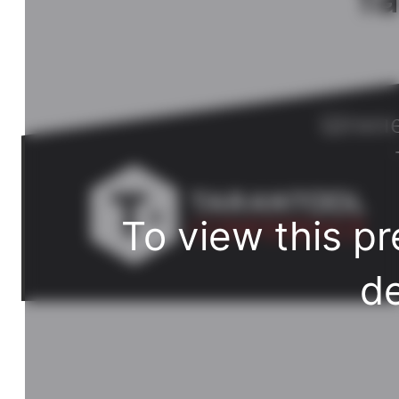
Шпиле
To view this pr
de