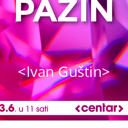
PAZIN
<Ivan Guštin>