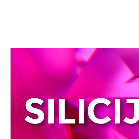
SILICIJSKA
UZVISINA
PAZIN.
<Ivan
Guštin>.
SILIC