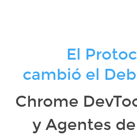
El
Protocolo
que
cambió
el
Debugging:.
El Proto
Chrome
DevTools
cambió el Deb
MCP.
y
Agentes
Chrome DevTo
de
IA
y Agentes de
para.
Web