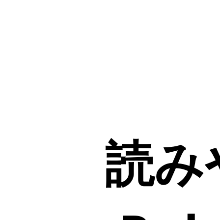
読
み
や
す
い
コ
ー
ド
と
読み
Ruby
ら
し
い
コ
ー