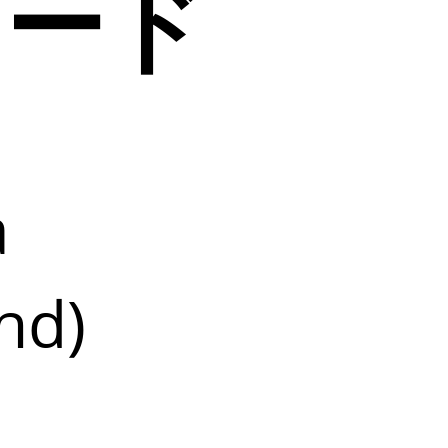
コード
a
nd)