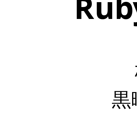
Ru
ド.
株
式
会
社
Misoca.
黒
曜
(@kokuyouwind).
黒曜