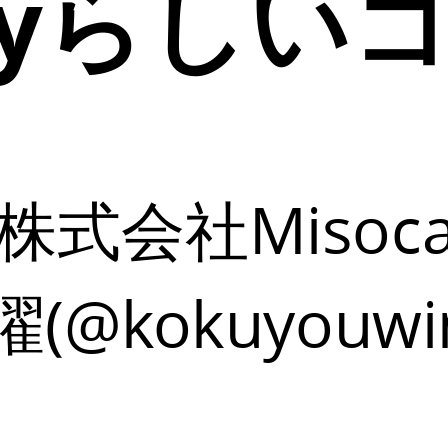
byらしい
株式会社Misoc
(@kokuyouwi