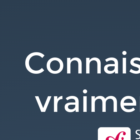
Connaissez-
vous
vraiment
JWT
?
Connai
vraime