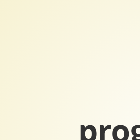
Základy
programovania
v
JavaScripte.
Lekcia
11.
Milan
Herda,
07/2020.
pro