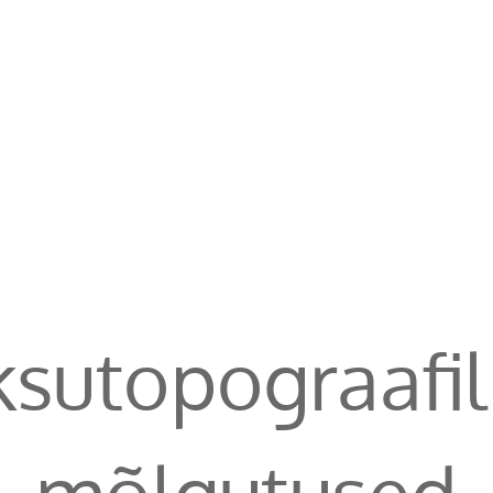
ksutopograafil
mõlgutused