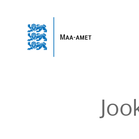
Jooksutopograafilised.
mõlgutused.
Raivo
Alla.
GIS-
päev
2015.
Joo