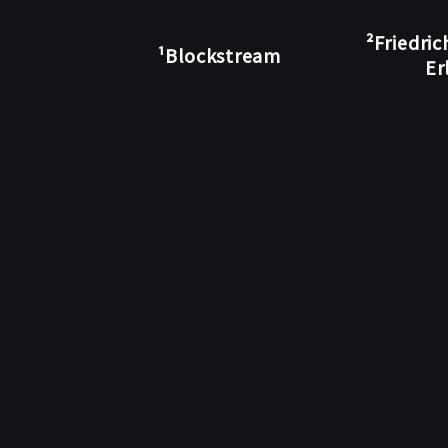
Elliott
Jin¹
²Friedri
¹Blockstream
Er
@robot__dreams.
Jonas
Schneider-
Bensch
³
@jonschben.
Viktoria
Ronge².
chaac.tf.fau.de/person/viktoria-
ronge.
Dominique
Schröder²
@doschroeder.