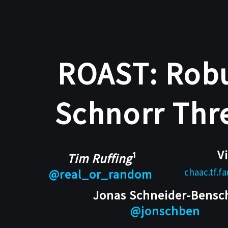
ROAST:
Robust
Bitco
Asynchronous
Schnorr
ROAST: Rob
Schnor
Threshold
Signatures.
Tim
Schnorr Thr
Ruffing
¹
@real_or_random.
V
²Friedrich-
Tim Ruffing
¹
Alexander-
chaac.tf.f
@real_or_random
Universität
Jonas Schneider-Bensc
Erlangen-
@jonschben
Nürnberg.