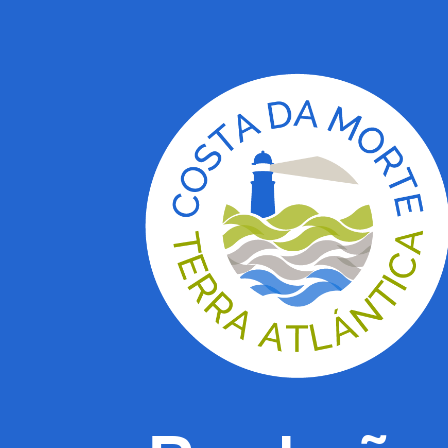
Bretaña.
e
Nova
Zelanda.
Casos
inspiradores
de
marcas
territorio
internacionales.