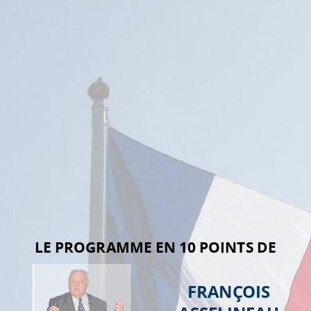
FRANÇOIS
ASSELINEAU.
LE
PROGRAMME
EN
10
POINTS
DE.
Union
populaire
Républicaine.
LE PROGRAMME EN 10 POINTS DE
FRANÇOIS