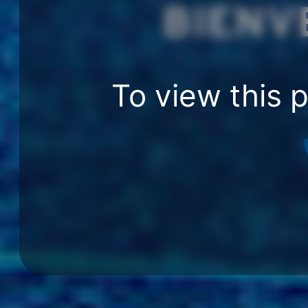
BIENV
To view this 