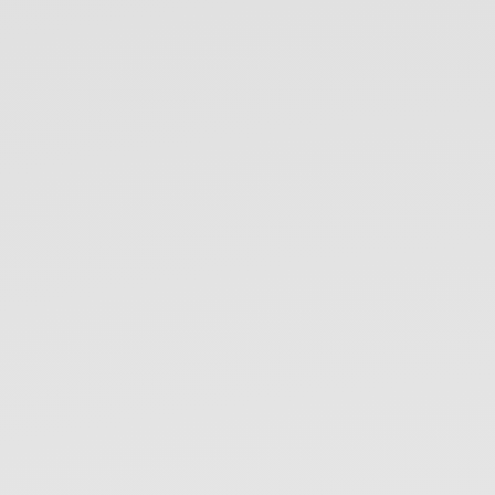
劉
艾
霖
(Alin).