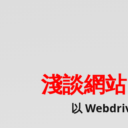
淺
談
網
站
自
動
化
測
試.
淺談網站
以
WebdriverIO
框
以 Webdr
架
為
例.