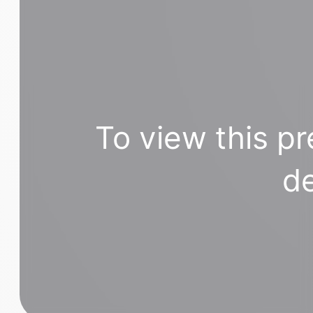
To view this pr
de