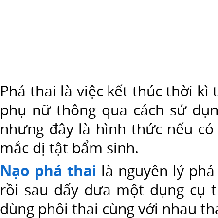
Nạo
phá
thai.
Phá
thai
là
Phá thai là việc kết thúc thời k
việc
kết
phụ nữ thông qua cách sử dụn
thúc
nhưng đây là hình thức nếu có
thời
mắc dị tật bẩm sinh.
kì
thai
Nạo phá thai
là nguyên lý phá
nghén
rồi sau đấy đưa một dụng cụ t
trước
dùng phôi thai cùng với nhau tha
nếu