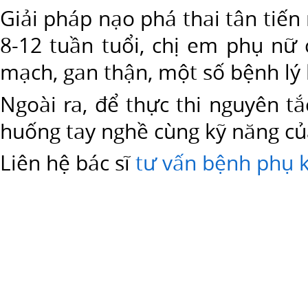
như
Giải pháp nạo phá thai tân tiến
quay
8-12 tuần tuổi, chị em phụ nữ 
trở
mạch, gan thận, một số bệnh lý
lại
hạn
Ngoài ra, để thực thi nguyên t
sinh
huống tay nghề cùng kỹ năng của
đẻ
của
Liên hệ bác sĩ
tư vấn bệnh phụ 
người
phụ
nữ
thông
qua
cách
sử