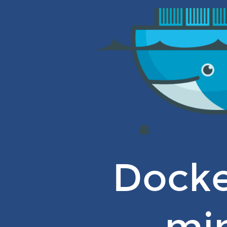
Docker
em
10
minutos.
Caio
Almeida,
2019.
Docke
mi