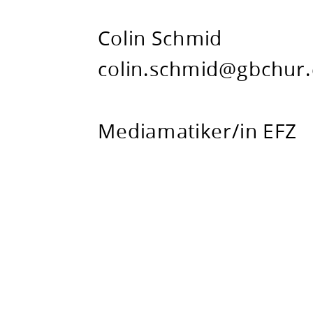
EFZ.
Colin Schmid
​c
olin
.schmid@gbchur.
Mediamatiker/in EFZ