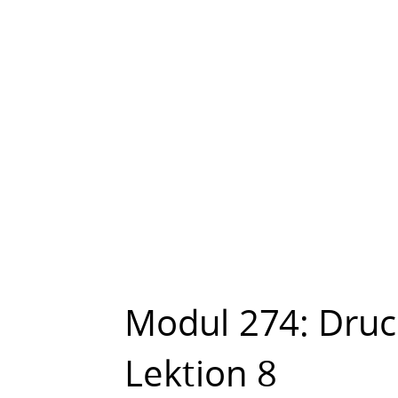
Modul
274:
Druckdaten
aufbereiten
und
ausgeben.
Lektion
8.
Colin
Schmid.
c
Modul 274:
Druc
olin
.schmid@gbchur.ch.
Lektion 8
Mediamatiker/in