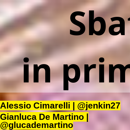
Sbatti
Sbat
il
dato.
in
prima
pagina.
in pri
Master
in
Giornalismo
e
Comunicazione
Istituzionale
Alessio Cimarelli | @jenkin27
della
Scienza
Gianluca De Martino |
@glucademartino
Università