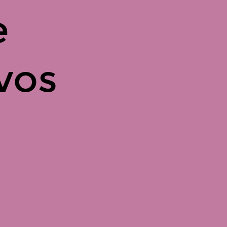
e
 vos