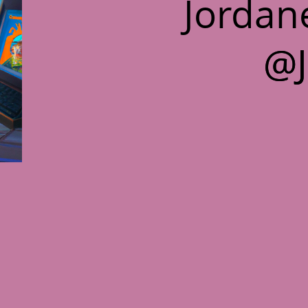
Jordan
@J
@J