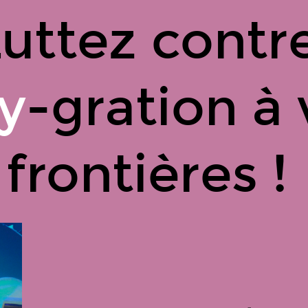
Luttez contr
y
-gration à
frontières !