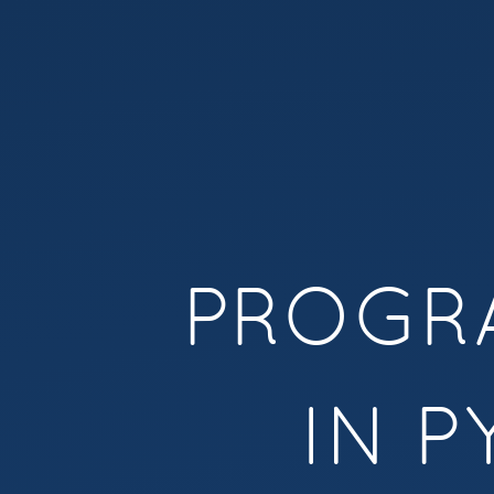
programmeren.
in
python.
THEMA JAAR 2
Jaar
2
-
Module
2
Het thema van dit jaar is 
-
PROGR
Les
2:
Plaatjes
IN 
schalen
in
Pygame.