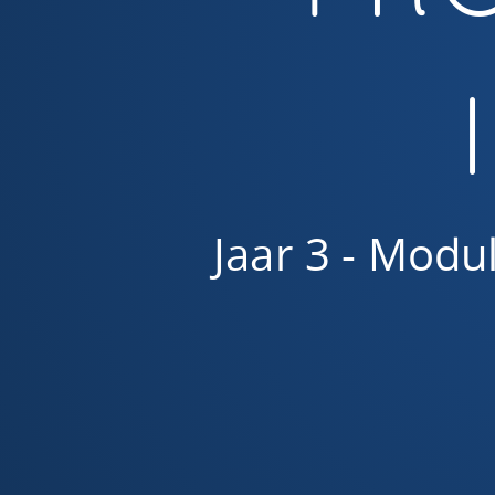
aanpassen.
Jaar 3 - Modu