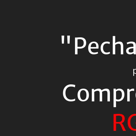
"Pecha
Kucha".
pour.
Comprendre
"Pecha
le
RGPD.
(en
6min40).
mlen@cemea.asso.fr.
Compr
1.
R