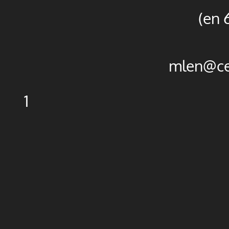
(en 
mlen@ce
1