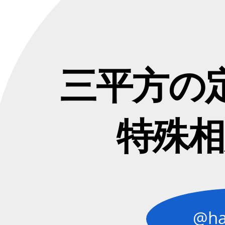
三
平
方
の
定
三平方の
理
で
わ
特殊相
か
る.
特
殊
相
対
@ha
性