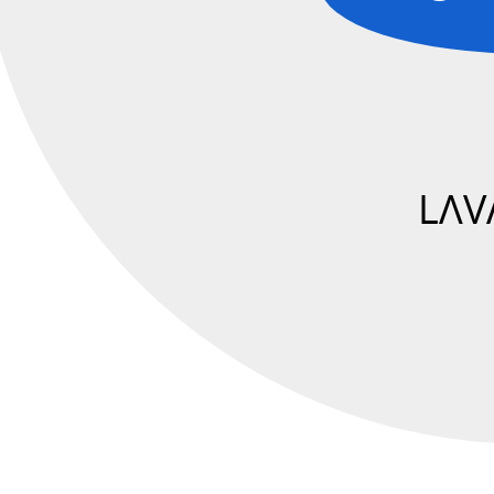
理
論.
LΛVΛNS,
Inc.
@hakaicode.
LΛV