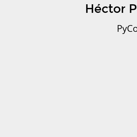
Héctor 
PyCo