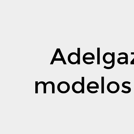
Adelgazando
los
modelos
de
Django.
Adelga
Héctor
Pablos
López.
PyConES
modelos
2016.