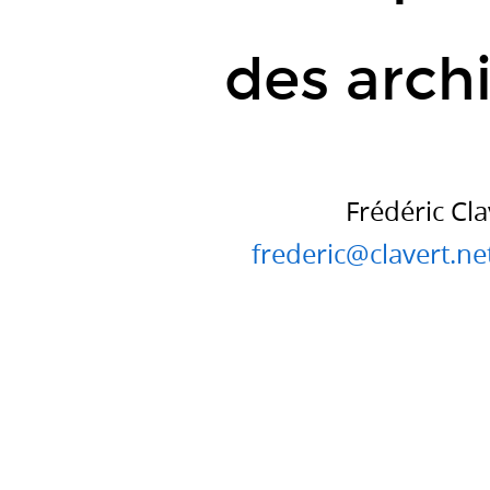
/
LabEx
des arch
EHNE
frederic@clavert.net
/
http://www.clavert.net/.
Frédéric Cl
frederic@clavert.ne