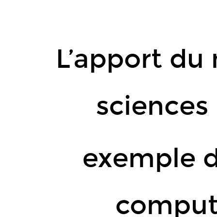
L’apport
du
numérique
aux
L’apport du
sciences
historiques:.
exemple
sciences 
d’une
analyse
computationnelle
exemple d
des
archives
Werner.
Frédéric
comput
Clavert