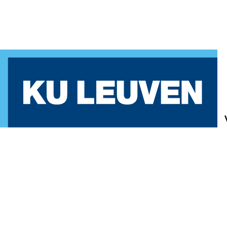
Vennekens.
voornaam.achternaam@kuleuve
Programmeertechnieken
[
B-
KUL-
YI0855].
De
Nayer,
IIW,
E-
ICT,
2Ba
+
schakel,