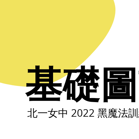
基
礎
圖
論.
北
一
女
基礎圖
中
2022
黑
魔
法
北一女中 2022 黑魔法
訓
練
營.