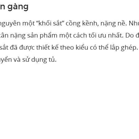
ngày nay
tu de tai lieu sat cao
cũng như tính thẩm mỹ của văn ph
học mà còn làm cho 