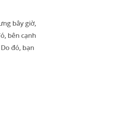
mua két sắt tại đà nẵng
két sắt hàn quốc chính hãn
 cap
càng được ưa chuộng bởi những tính năng ư
òng làm việc . bên cạnh đó Tủ đựng tài liệu c
văn phòng gọn gàng, chuyên nghiệp, tiết kiệm 