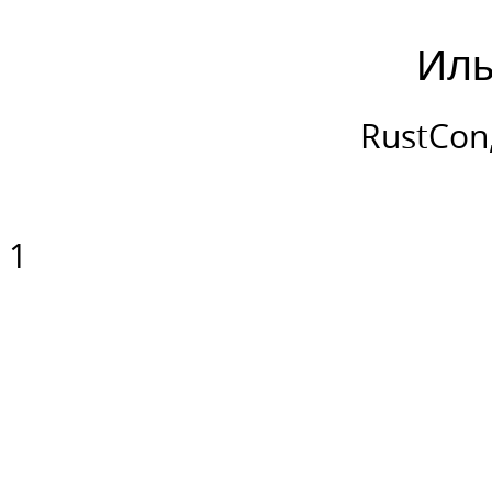
Иль
RustCon
1