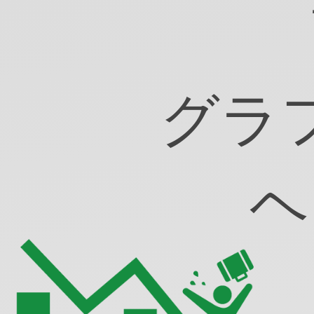
画
像
か
声帯損傷
ら.
グ
グラ
ラ
フ
値
を
の
ヘ
読
み
取
る.
ヘ
ン