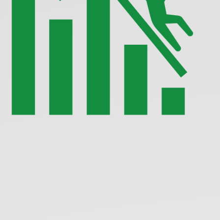
テ
コ
技
術.
PyLadies
Tokyo.
@maaya8585.
https://slides.com/maaya/pyladi
xr-
opencv/live.