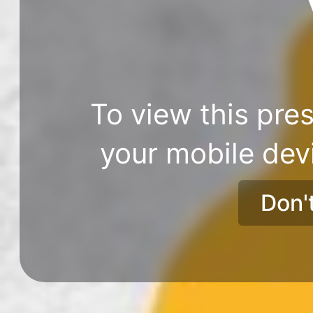
To view this pres
your mobile dev
Don'