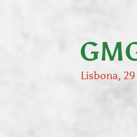
GMG
2023.
Lisbona,
29
GMG
luglio
-
8
agosto.
Lisbona, 29 