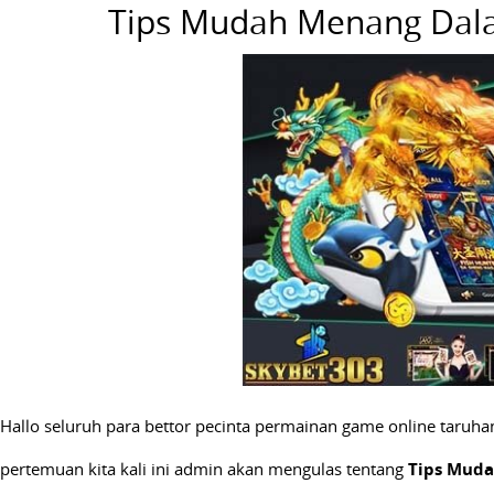
Tips
Tips Mudah Menang Dala
Mudah
Menang
Dalam
Permainan
Slot
Joker128.
Hallo
seluruh
para
bettor
pecinta
permainan
Hallo seluruh para bettor pecinta permainan game online taruhan
game
online
pertemuan kita kali ini admin akan mengulas tentang
Tips Muda