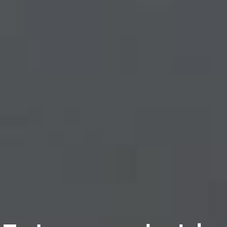
Fotos
que
hablan.
Semana
Negra
2016.
Por
Laura
Muñoz.