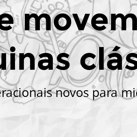
e movem
inas clás
racionais novos para mic