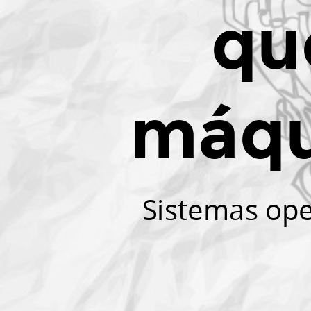
Jurczyk
qu
Pinheiro
(ricardojpinheiro@gmail.com).
máqu
Sistemas ope