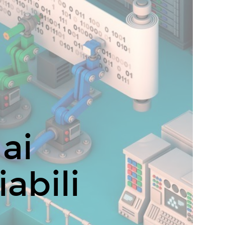
 ai
abili