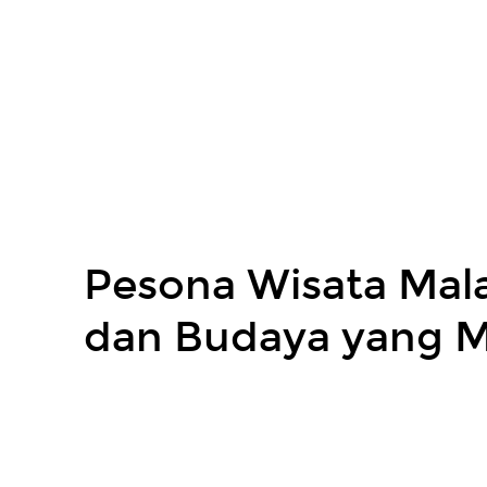
Pesona
Wisata
Malaysia:
Keindahan
Alam
dan
Budaya
yang
Memikat.
Pesona Wisata Mal
dan Budaya yang 