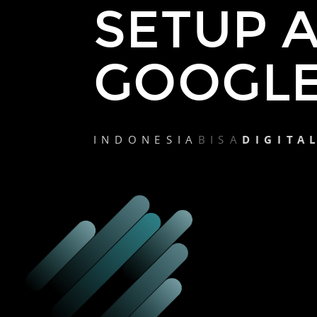
SETUP 
GOOGLE
INDONESIA
BISA
DIGITA