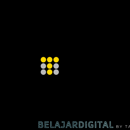
SETUP
AKUN
GOOGLE
ADS.
INDONESIA
BISA
DIGITAL.