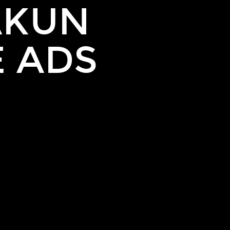
AKUN
 ADS
L