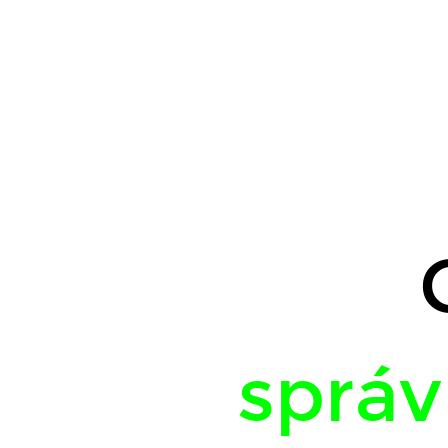
CIT.
správna
rada.
5.12.2022.
správ