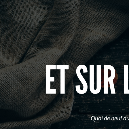
Et
sur
le
rendu?
Quoi
de
neuf
ET SUR 
du
côté
des
clients
email
?
Quoi de neuf du 