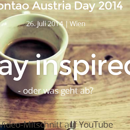
ontao Austria Day 2014
26. Juli 2014 | Wien
ay inspire
- oder was geht ab?
Video-Mitschnitt auf YouTube