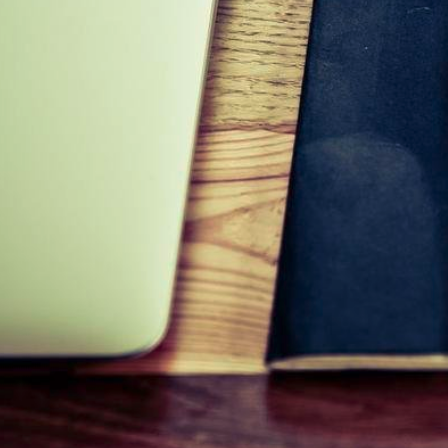
ab?
Video-
Mitschnitt
auf
YouTube.