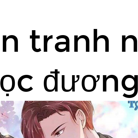
n tranh 
học đươn