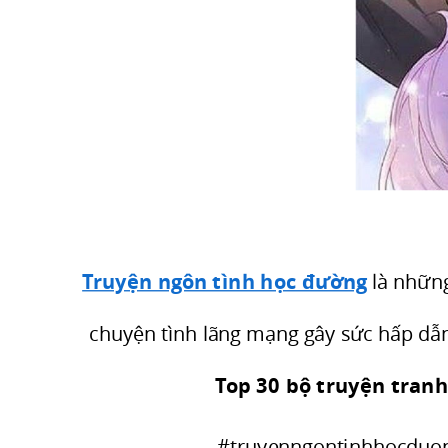
truyện
hay
tình
cảm,
bên
cạnh
những
tình
tiết
hạnh
Truyện ngôn tình học đường
là nhữn
phúc
chuyện tình lãng mạng gây sức hấp dẫ
kèm
theo
Top 30 bộ truyện tran
những
câu
#truyenngontinhhocduo