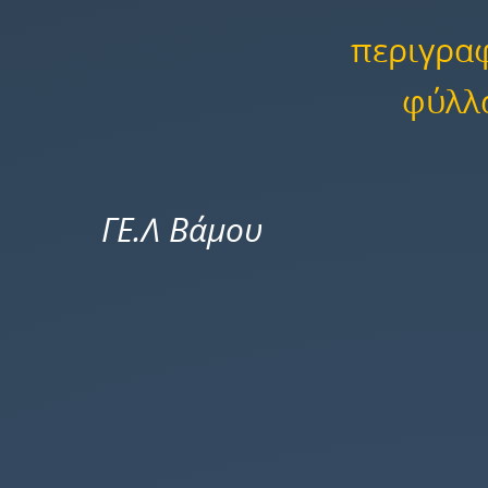
περιγρα
φύλλ
Μηχανικό
ΓΕ.Λ Βάμου Νίκος
Έργο
&
Ενέργεια.
ΓΕ.Λ
Βάμου