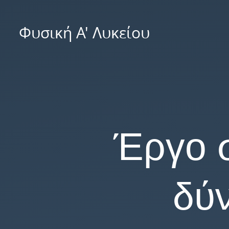
Έργο
σταθερής
Φυσική Α' Λυκείου Μ
δύναμης.
Φυσική
Α'
Λυκείου
Έργο 
δύ