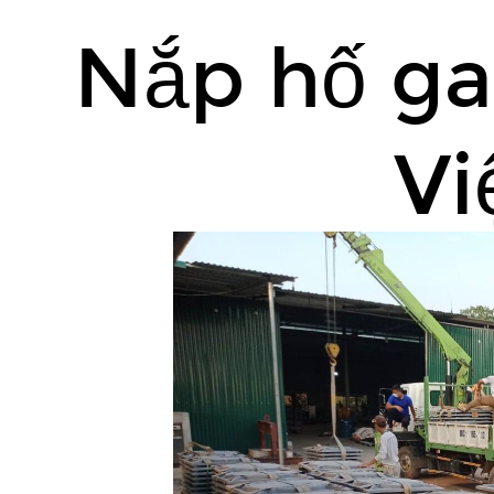
Nắp
Nắp hố ga
hố
ga
composite
Việt
Vi
Á.