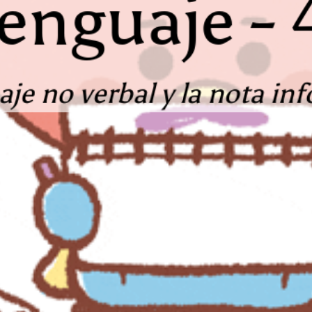
n
s
a
enguaje - 
aje no verbal y la nota in