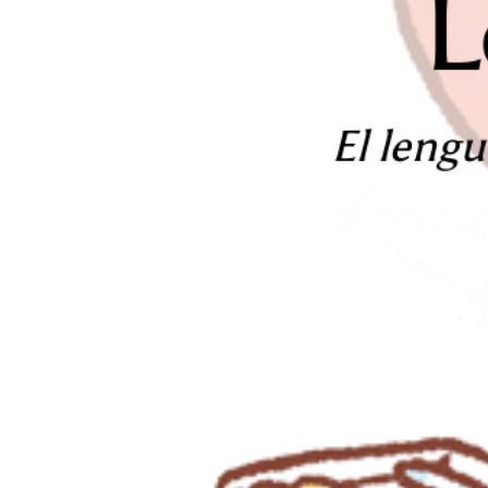
L
El lengu