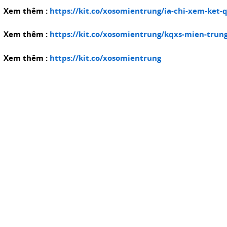
nhất.
Xem thêm :
https://kit.co/xosomientrung/ia-chi-xem-ket
Xổ
số
Xem thêm :
https://kit.co/xosomientrung/kqxs-mien-trun
miền
Xem thêm :
https://kit.co/xosomientrung
Trung
hôm
này
được
cập
nhật
kết
quả
nhanh
và
chính