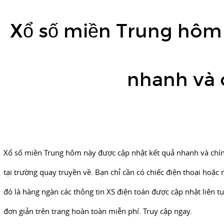
Xổ
số
Xổ số miền Trung hôm 
miền
Trung
hôm
nhanh và 
nay
được
cập
nhật
kết
quả
Xổ số miền Trung hôm này được cập nhật kết quả nhanh và chín
nhanh
tại trường quay truyền về. Bạn chỉ cần có chiếc điện thoại hoặc
và
đó là hàng ngàn các thông tin XS điện toán được cập nhật liên t
chính
đơn giản trên trang hoàn toàn miễn phí. Truy cập ngay.
xác