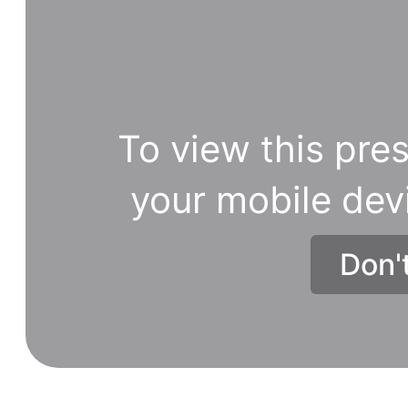
ngàn
các
thông
tin
XS
To view this pres
điện
toán
your mobile dev
được
cập
Don'
nhật
liên
tục
mỗi
ngày.
Bạn