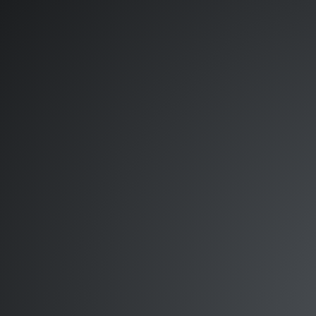
VIM.
MACROS.
@YannMoisan.