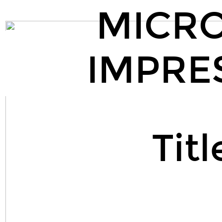
Title
MICR
Text.
MICRO
DRONE.
IMPRE
IMPRESO
EN
3D.
Titl