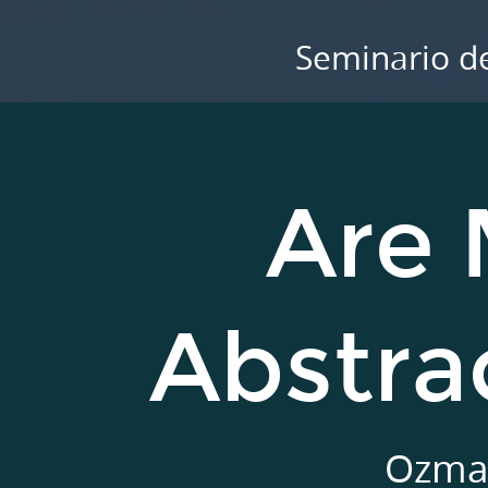
Sergio
Rubio-
Seminario de
Pizzorno
|
@zergiorubio.
sergio.rubio@cinvestav.mx.
Are 
Capítulo.
Are
Mathematical
Abstractions
Abstra
Situated?
Ozmantar,
M.
y
Ozman
Monaghan,