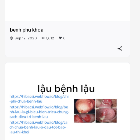
benh phu khoa
Sep 12, 2020
1,612
0